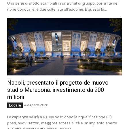
Una serie di sfottò scambiati in una chat di gruppo, poi la lite nel
rione Conocal e le due coltellate all’addome. È questa la...
Napoli, presentato il progetto del nuovo
stadio Maradona: investimento da 200
milioni
4 Agosto 2026
Locale
La capienza salirà a 63.300 posti dopo la riqualificazione Più
posti, nuovi settori, maggiore accessibilità e un impianto aperto
alla città durante tutto l’anno. Prende...