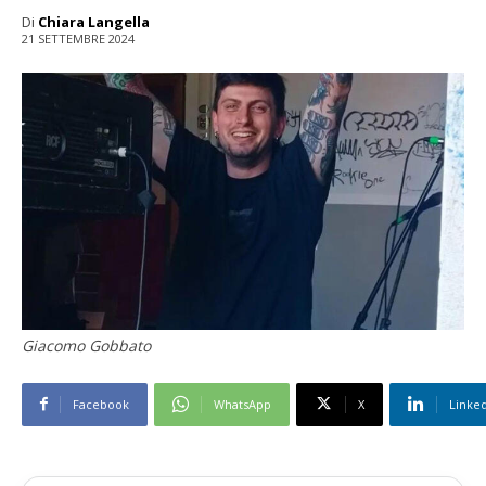
Di
Chiara Langella
21 SETTEMBRE 2024
Giacomo Gobbato
Facebook
WhatsApp
X
Linke