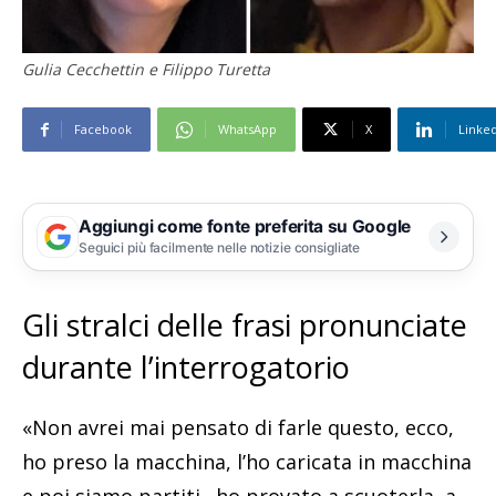
Gulia Cecchettin e Filippo Turetta
Facebook
WhatsApp
X
Linke
Aggiungi come fonte preferita su Google
Seguici più facilmente nelle notizie consigliate
Gli stralci delle frasi pronunciate
durante l’interrogatorio
«Non avrei mai pensato di farle questo, ecco,
ho preso la macchina, l’ho caricata in macchina
e poi siamo partiti…ho provato a scuoterla, a