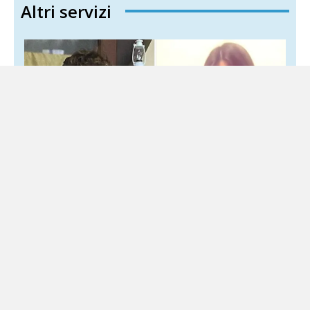
Altri servizi
Martina Carbonaro, ai genitori della 14enne
vietato avvicinarsi ai Tucci
5 Agosto 2026
Locale
Il legale annuncia il ricorso al Tribunale del Riesame
Divieto di avvicinamento e braccialetto elettronico per
Marcello Carbonaro ed Enza Cossentino, i genitori di