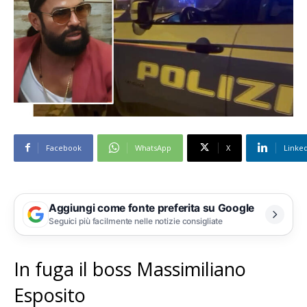
Facebook
WhatsApp
X
Linke
Aggiungi come fonte preferita su Google
Seguici più facilmente nelle notizie consigliate
In fuga il boss Massimiliano
Esposito