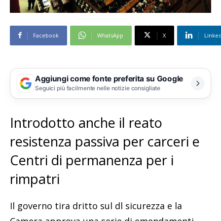
Facebook
WhatsApp
X
Linke
Aggiungi come fonte preferita su Google
Seguici più facilmente nelle notizie consigliate
Introdotto anche il reato
resistenza passiva per carceri e
Centri di permanenza per i
rimpatri
Il governo tira dritto sul dl sicurezza e la
Camera approva una serie di emendamenti