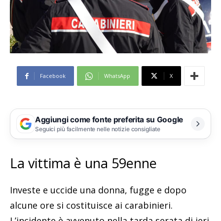
Facebook
WhatsApp
X
Aggiungi come fonte preferita su Google
Seguici più facilmente nelle notizie consigliate
La vittima è una 59enne
Investe e uccide una donna, fugge e dopo
alcune ore si costituisce ai carabinieri.
L’incidente è avvenuto nella tarda serata di ieri