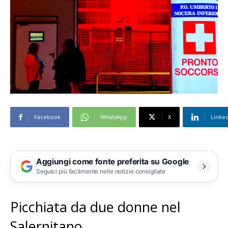
Facebook
WhatsApp
X
Linke
Aggiungi come fonte preferita su Google
Seguici più facilmente nelle notizie consigliate
Picchiata da due donne nel
Salernitano