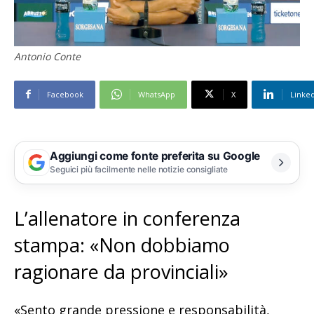
Antonio Conte
Facebook
WhatsApp
X
Linke
Aggiungi come fonte preferita su Google
Seguici più facilmente nelle notizie consigliate
L’allenatore in conferenza
stampa: «Non dobbiamo
ragionare da provinciali»
«Sento grande pressione e responsabilità,