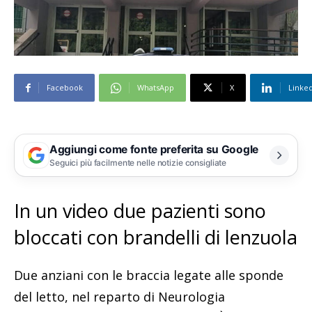
Facebook
WhatsApp
X
Linke
Aggiungi come fonte preferita su Google
Seguici più facilmente nelle notizie consigliate
In un video due pazienti sono
bloccati con brandelli di lenzuola
Due anziani con le braccia legate alle sponde
del letto, nel reparto di Neurologia