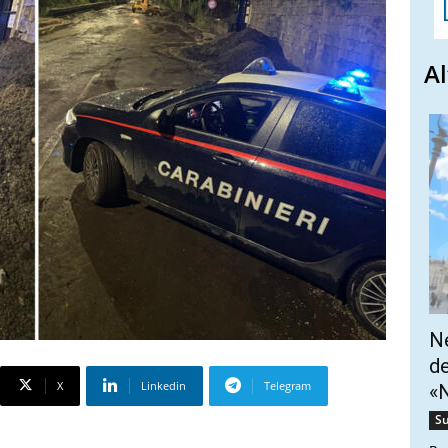
Al
Ne
de
X
Linkedin
Telegram
«N
Su