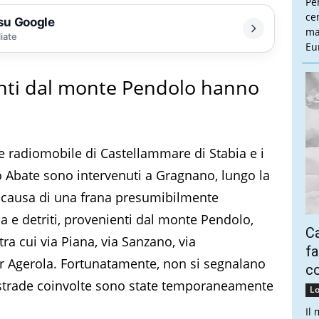
Pe
cen
 su Google
ma
liate
Eu
enti dal monte Pendolo hanno
one radiomobile di Castellammare di Stabia e i
io Abate sono intervenuti a Gragnano, lungo la
 a causa di una frana presumibilmente
a e detriti, provenienti dal monte Pendolo,
Ca
ra cui via Piana, via Sanzano, via
fa
er Agerola. Fortunatamente, non si segnalano
co
le strade coinvolte sono state temporaneamente
Lo
Il