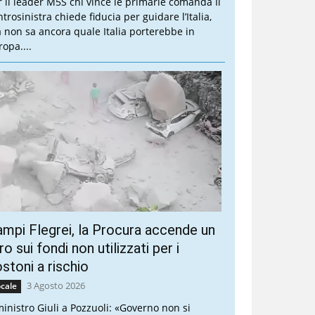
r il leader M5S chi vince le primarie comanda Il
trosinistra chiede fiducia per guidare l’Italia,
 non sa ancora quale Italia porterebbe in
ropa....
mpi Flegrei, la Procura accende un
ro sui fondi non utilizzati per i
stoni a rischio
3 Agosto 2026
cale
 ministro Giuli a Pozzuoli: «Governo non si