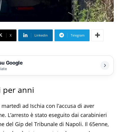
X
Linkedin
Telegram
 su Google
liate
 per anni
 martedì ad Ischia con l’accusa di aver
ne. L’arresto è stato eseguito dai carabinieri
ne del Gip del Tribunale di Napoli. Il 65enne,