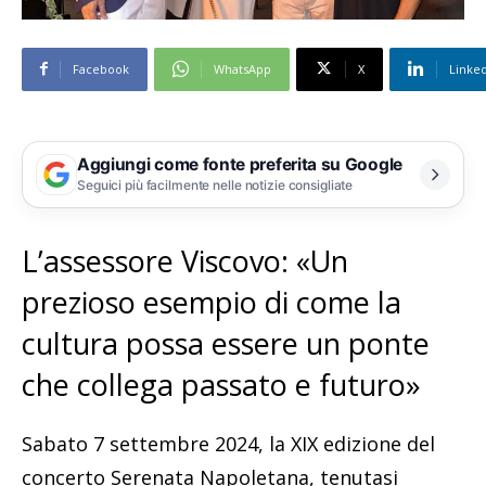
Facebook
WhatsApp
X
Linke
Aggiungi come fonte preferita su Google
Seguici più facilmente nelle notizie consigliate
L’assessore Viscovo: «Un
prezioso esempio di come la
cultura possa essere un ponte
che collega passato e futuro»
Sabato 7 settembre 2024, la XIX edizione del
concerto Serenata Napoletana, tenutasi