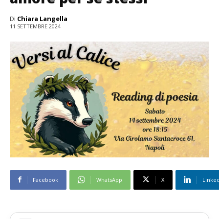
Di
Chiara Langella
11 SETTEMBRE 2024
Facebook
WhatsApp
X
Linke