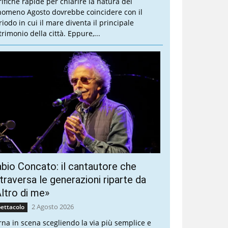
rifiche rapide per chiarire la natura del
nomeno Agosto dovrebbe coincidere con il
riodo in cui il mare diventa il principale
trimonio della città. Eppure,...
bio Concato: il cantautore che
traversa le generazioni riparte da
ltro di me»
2 Agosto 2026
ettacolo
rna in scena scegliendo la via più semplice e