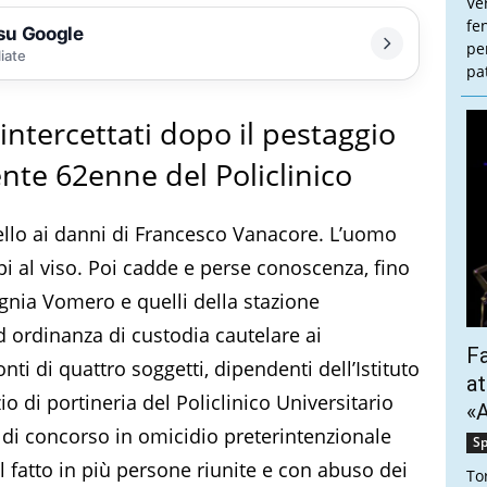
Ve
fe
 su Google
pe
liate
pa
 intercettati dopo il pestaggio
ente 62enne del Policlinico
uello ai danni di Francesco Vanacore. L’uomo
olpi al viso. Poi cadde e perse conoscenza, fino
agnia Vomero e quelli della stazione
 ordinanza di custodia cautelare ai
Fa
ti di quattro soggetti, dipendenti dell’Istituto
at
zio di portineria del Policlinico Universitario
«A
ti di concorso in omicidio preterintenzionale
Sp
 fatto in più persone riunite e con abuso dei
To