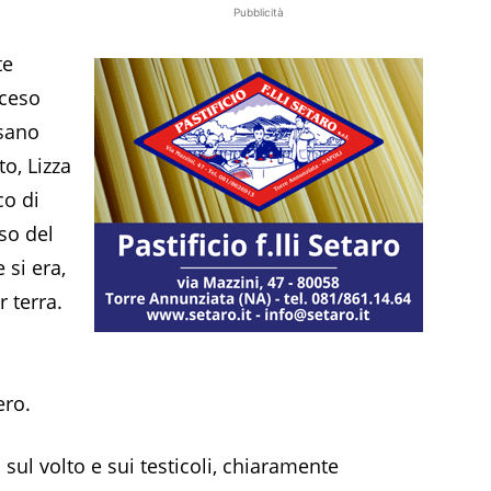
Pubblicità
te
sceso
ssano
o, Lizza
co di
so del
 si era,
 terra.
ero.
ul volto e sui testicoli, chiaramente