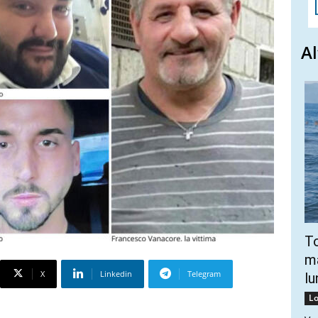
Al
To
ma
X
Linkedin
Telegram
lu
Lo