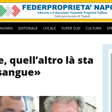
ONOMIA
EDITORIALE
LOCALE
SUPER SUD
CULTURA
SP
, quell’altro là sta
 sangue»