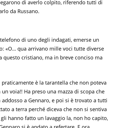
negarono di averlo colpito, riferendo tutti di
narlo da Russano.
 telefono di uno degli indagati, emerse un
o: «O… qua arrivano mille voci tutte diverse
a questo cristiano, ma in breve conciso ma
o praticamente è la tarantella che non poteva
a un voia!! Ha preso una mazza di scopa che
ta addosso a Gennaro, e poi si è trovato a tutti
ttato a terra perché diceva che non si sentiva
 gli hanno fatto un lavaggio la, non ho capito,
 Gennaro si è andato a refertare. E ora