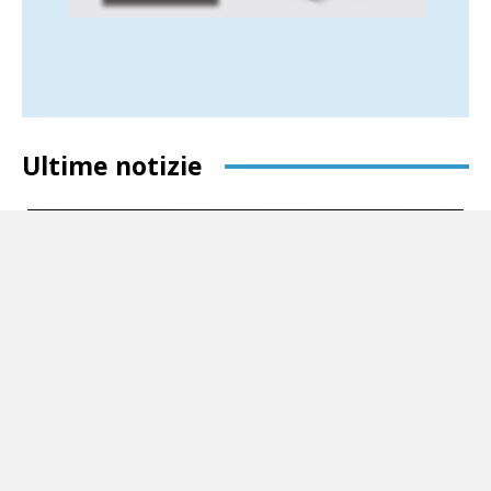
Ultime notizie
Giancarlo Siani, al Maschio Angioino debutta
«Il coraggio della verità»