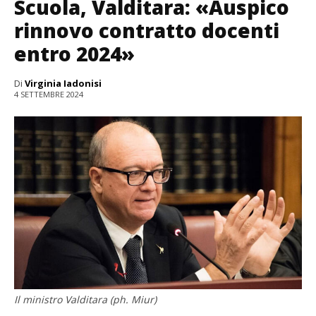
Scuola, Valditara: «Auspico
rinnovo contratto docenti
entro 2024»
Di
Virginia Iadonisi
4 SETTEMBRE 2024
Il ministro Valditara (ph. Miur)