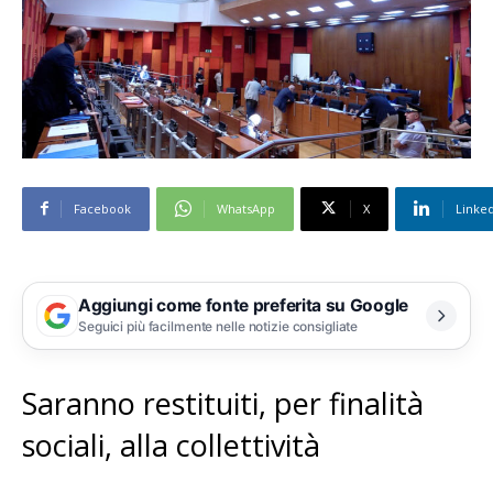
Facebook
WhatsApp
X
Linke
Aggiungi come fonte preferita su Google
Seguici più facilmente nelle notizie consigliate
Saranno restituiti, per finalità
sociali, alla collettività