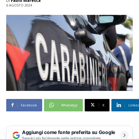
Di
Fabio Maresca
6 AGOSTO 2024
Facebook
WhatsApp
X
Linke
Aggiungi come fonte preferita su Google
Seguici più facilmente nelle notizie consigliate