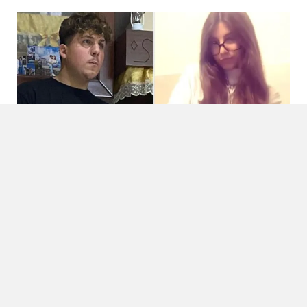
Martina Carbonaro, ai genitori della 14enne
vietato avvicinarsi ai Tucci
5 Agosto 2026
Locale
Il legale annuncia il ricorso al Tribunale del Riesame Divieto di
avvicinamento e braccialetto elettronico per Marcello Carbonaro
ed Enza Cossentino, i genitori di Martina...