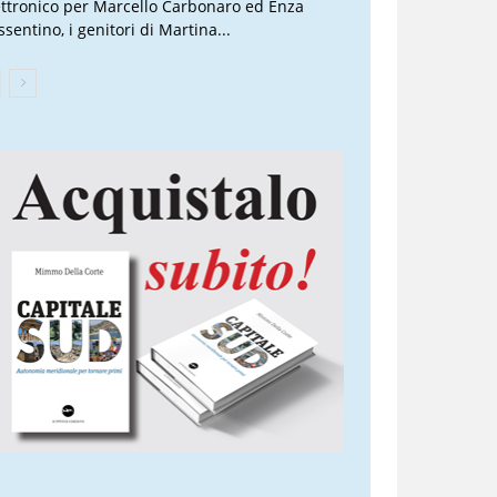
ettronico per Marcello Carbonaro ed Enza
sentino, i genitori di Martina...