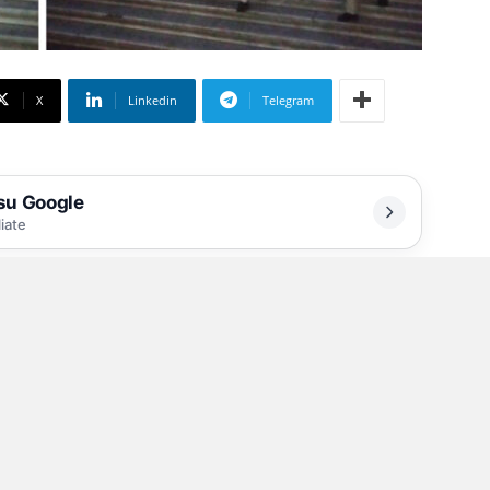
X
Linkedin
Telegram
 su Google
liate
 San Carlo
 mio smatphone, è la notifica di uno delle
e accompagnano ogni giorno le mie mute
e gli altri, è sensato e ragionevole; non ha
nteggiatura danno alle parole il peso esatto;