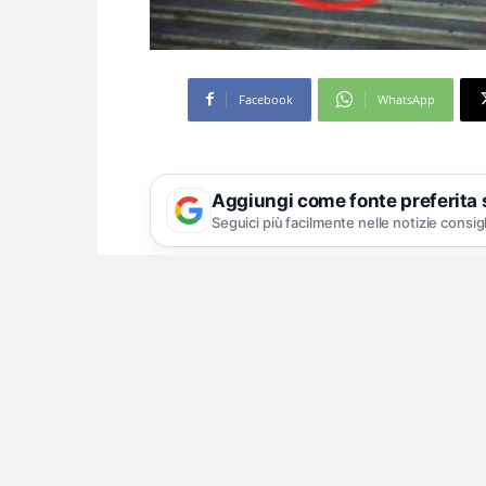
Facebook
WhatsApp
Aggiungi come fonte preferita
Seguici più facilmente nelle notizie consig
A pochi passi dal Teatro
Il suono breve di uno slang parte dal
centinaia di messaggi whatsapp ch
conversazioni. Questo però non è com
bisogno di faccine, le pause della pu