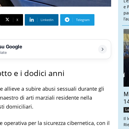
L’
e P
pa
l’
X
Linkedin
Telegram
 su Google
liate
tto e i dodici anni
 allieve a subire abusi sessuali durante gli
Ma
aestro di arti marziali residente nella
14
ti domiciliari.
Lo
Il 
e operativa per la sicurezza cibernetica, con il
Ri