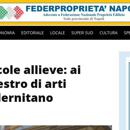
ONOMIA
EDITORIALE
LOCALE
SUPER SUD
CULTURA
SP
ole allieve: ai
stro di arti
lernitano