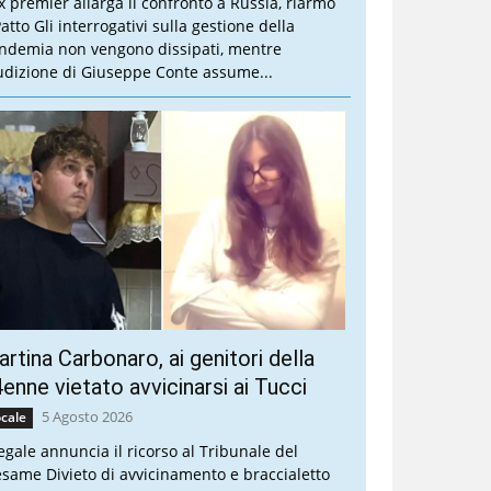
ex premier allarga il confronto a Russia, riarmo
atto Gli interrogativi sulla gestione della
ndemia non vengono dissipati, mentre
audizione di Giuseppe Conte assume...
rtina Carbonaro, ai genitori della
enne vietato avvicinarsi ai Tucci
5 Agosto 2026
cale
legale annuncia il ricorso al Tribunale del
esame Divieto di avvicinamento e braccialetto