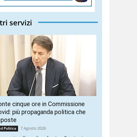
tri servizi
onte cinque ore in Commissione
vid: più propaganda politica che
sposte
7 Agosto 2026
d Politica