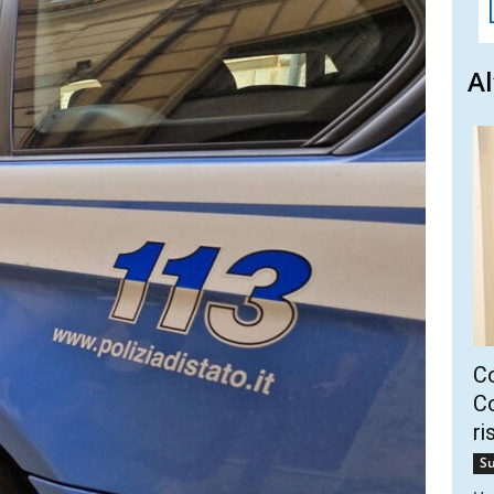
Al
C
Co
ri
Su