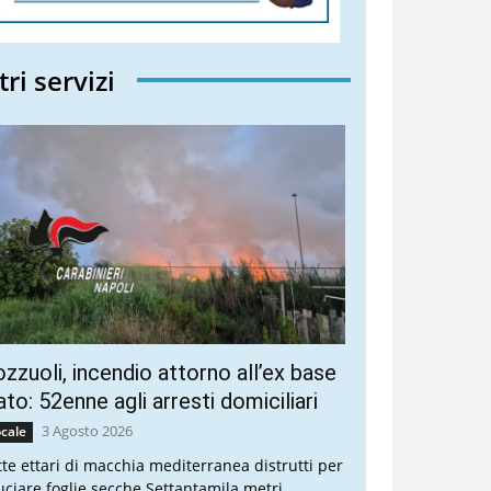
tri servizi
zzuoli, incendio attorno all’ex base
to: 52enne agli arresti domiciliari
3 Agosto 2026
cale
tte ettari di macchia mediterranea distrutti per
uciare foglie secche Settantamila metri