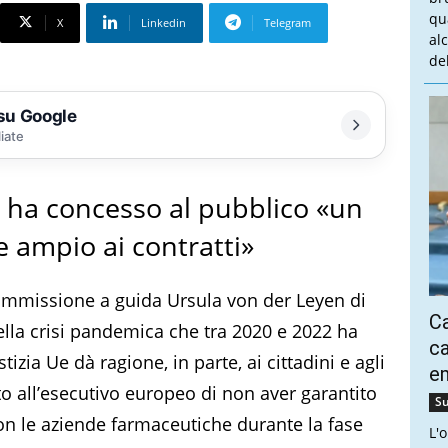
qu
X
Linkedin
Telegram
al
del
 su Google
liate
 ha concesso al pubblico «un
 ampio ai contratti»
 Commissione a guida Ursula von der Leyen di
Ca
ella crisi pandemica che tra 2020 e 2022 ha
ca
tizia Ue dà ragione, in parte, ai cittadini e agli
e
 all’esecutivo europeo di non aver garantito
Su
 con le aziende farmaceutiche durante la fase
L'