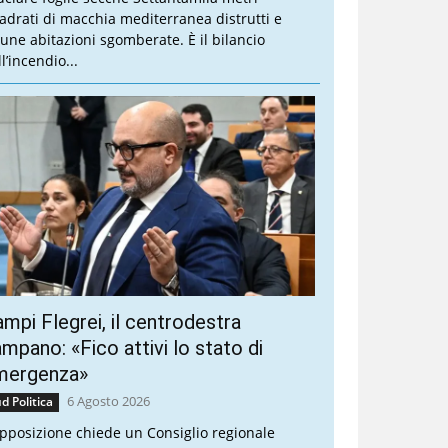
adrati di macchia mediterranea distrutti e
cune abitazioni sgomberate. È il bilancio
l’incendio...
mpi Flegrei, il centrodestra
mpano: «Fico attivi lo stato di
mergenza»
6 Agosto 2026
d Politica
opposizione chiede un Consiglio regionale