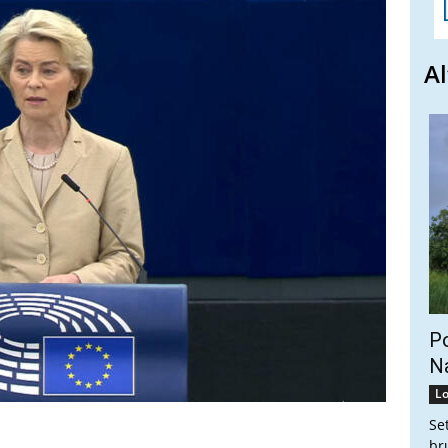
Al
Po
Na
Lo
Se
br