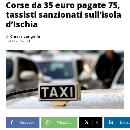
Corse da 35 euro pagate 75,
tassisti sanzionati sull’isola
d’Ischia
Di
Chiara Langella
17 LUGLIO 2024
Facebook
WhatsApp
X
Linke