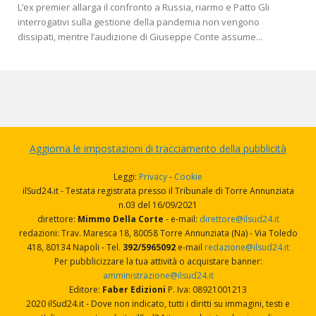
L’ex premier allarga il confronto a Russia, riarmo e Patto Gli
interrogativi sulla gestione della pandemia non vengono
dissipati, mentre l’audizione di Giuseppe Conte assume...
Aggiorna le impostazioni di tracciamento della pubblicità
Leggi:
Privacy
-
Cookie
ilSud24.it - Testata registrata presso il Tribunale di Torre Annunziata
n.03 del 16/09/2021
direttore:
Mimmo Della Corte
- e-mail:
direttore@ilsud24.it
redazioni: Trav. Maresca 18, 80058 Torre Annunziata (Na) - Via Toledo
418, 80134 Napoli - Tel.
392/5965092
e-mail
redazione@ilsud24.it
Per pubblicizzare la tua attività o acquistare banner:
amministrazione@ilsud24.it
Editore:
Faber Edizioni
P. Iva: 08921001213
2020 ilSud24.it - Dove non indicato, tutti i diritti su immagini, testi e