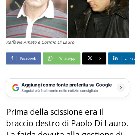
Raffaele Amato e Cosimo Di Lauro
Facebook
WhatsApp
X
Linke
Aggiungi come fonte preferita su Google
Seguici più facilmente nelle notizie consigliate
Prima della scissione era il
braccio destro di Paolo Di Lauro.
La faida dovuta alla gestione di