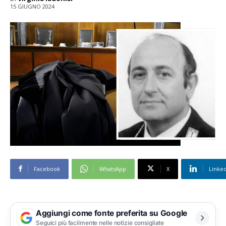
15 GIUGNO 2024
Facebook
WhatsApp
X
Linke
Aggiungi come fonte preferita su Google
Seguici più facilmente nelle notizie consigliate