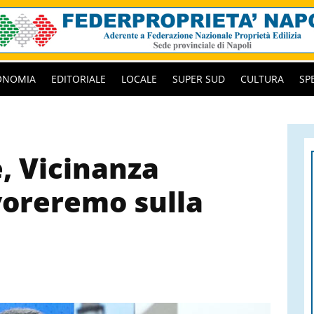
ONOMIA
EDITORIALE
LOCALE
SUPER SUD
CULTURA
SP
, Vicinanza
voreremo sulla