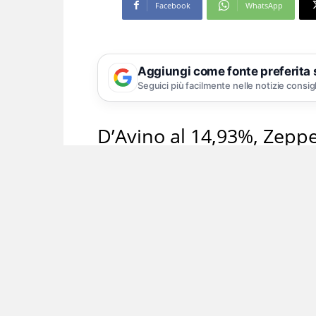
Facebook
WhatsApp
Aggiungi come fonte preferita
Seguici più facilmente nelle notizie consig
D’Avino al 14,93%, Zeppe
A Torre Annunziata è sempre più proba
candidati sindaco dei principali schi
poco meno della metà dei seggi (23 
centrosinistra, con una coalizione c
altre Pd, Più Europa e Azione) e Carm
compresi quelli di Fratelli d’Italia, For
rispettivamente al 41,95% e al 32,29