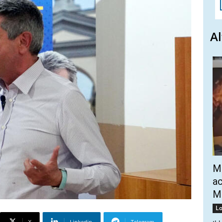
Al
Mo
ac
Mo
Lo
X
Linkedin
Telegram