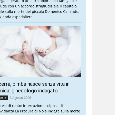
legale: «Evitato un altro dolore alla famiglia» Si
iude con un accordo stragiudiziale il capitolo
vile sulla morte del piccolo Domenico Caliendo.
Azienda ospedaliera...
erra, bimba nasce senza vita in
inica: ginecologo indagato
3 Agosto 2026
cale
otesi di reato: interruzione colposa di
avidanza La Procura di Nola indaga sulla morte