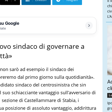
Il 
ch
ci
L’
 su Google
liate
ovo sindaco di governare a
ttà»
, non sarò ad esempio il sindaco dei
voreremo dal primo giorno sulla quotidianità».
Ac
ndidato sindaco del centrosinistra che sin
cl
il suo schiacciante vantaggio sull’avversario di
Lo
 sezione di Castellammare di Stabia, i
Ip
sua posizione di assoluto vantaggio, addirittura
gr