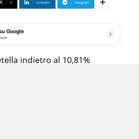
X
Linkedin
Telegram
 su Google
liate
tella indietro al 10,81%
bile il ricorso al ballottaggio tra i due
eramenti politici. Quando risultano scrutinate
su 52) Corrado Cuccurullo (espressione del
omposta da sette liste che comprendono tra le
ine Alfano (centrodestra con sette simboli,
za Italia e Italia Viva) sono infatti
%.