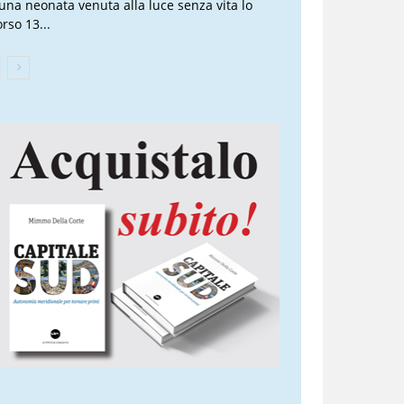
 una neonata venuta alla luce senza vita lo
rso 13...