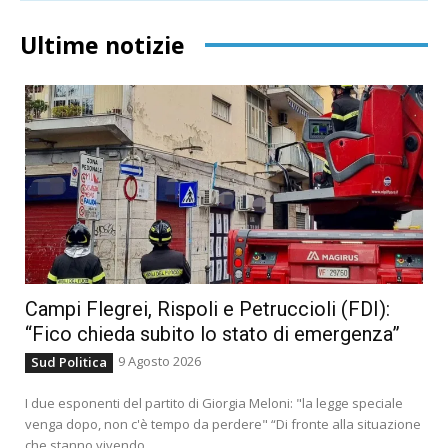
Ultime notizie
Campi Flegrei, Rispoli e Petruccioli (FDI):
“Fico chieda subito lo stato di emergenza”
9 Agosto 2026
Sud Politica
I due esponenti del partito di Giorgia Meloni: "la legge speciale
venga dopo, non c'è tempo da perdere" “Di fronte alla situazione
che stanno vivendo...