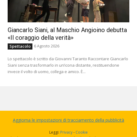
Giancarlo Siani, al Maschio Angioino debutta
«Il coraggio della verità»
6 Agosto 2026
Spettacolo
Lo spettacolo è scritto da Giovanni Taranto Raccontare Giancarlo
Siani senza trasformarlo in un’icona distante, restituendone
invece il volto di uomo, collega e amico. È...
Aggiorna le impostazioni di tracciamento della pubblicità
Leggi:
Privacy
-
Cookie