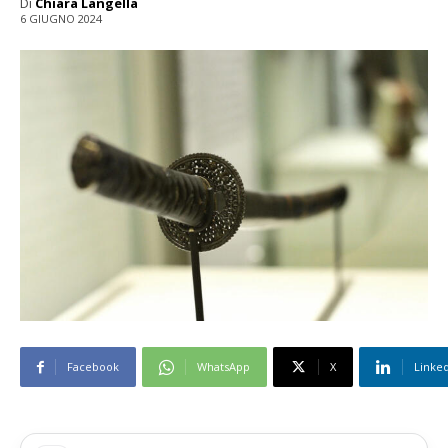
Di
Chiara Langella
6 GIUGNO 2024
Facebook
WhatsApp
X
Linke