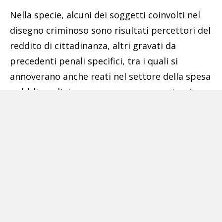
Nella specie, alcuni dei soggetti coinvolti nel
disegno criminoso sono risultati percettori del
reddito di cittadinanza, altri gravati da
precedenti penali specifici, tra i quali si
annoverano anche reati nel settore della spesa
pubblica, altri ancora avevano generato e/o
accettato crediti con soggetti con cui avevano
un legame di parentela (marito/moglie,
madre/figlio).
Infine, talune società generatrici di crediti
fittizi avevano acquistato a loro volta ulteriori
crediti della specie, come nel caso di un
soggetto che aveva acquistato crediti in