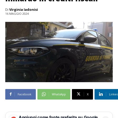
Di
Virginia Iadonisi
16 MAGGIO 2024
Facebook
WhatsApp
X
Linke
Aggiungi come fonte preferita su Google