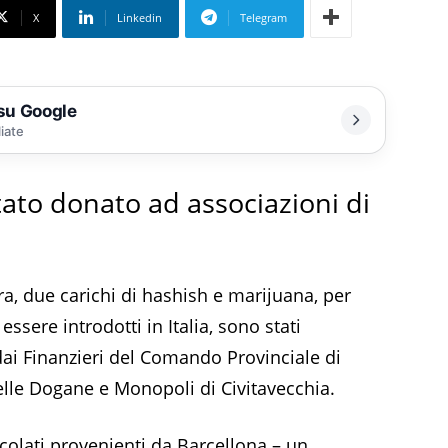
X
Linkedin
Telegram
 su Google
liate
stato donato ad associazioni di
ura, due carichi di hashish e marijuana, per
ssere introdotti in Italia, sono stati
 dai Finanzieri del Comando Provinciale di
lle Dogane e Monopoli di Civitavecchia.
icolati provenienti da Barcellona – un