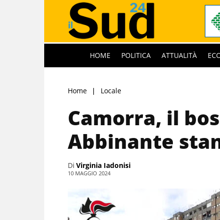
HOME
POLITICA
ATTUALITÀ
EC
Home
Locale
Camorra, il bo
Abbinante stan
Di
Virginia Iadonisi
10 MAGGIO 2024