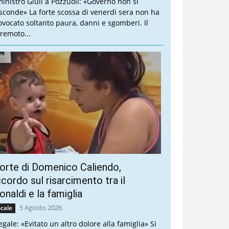
 ministro Giuli a Pozzuoli: «Governo non si
sconde» La forte scossa di venerdì sera non ha
ovocato soltanto paura, danni e sgomberi. Il
rremoto...
rte di Domenico Caliendo,
cordo sul risarcimento tra il
naldi e la famiglia
5 Agosto 2026
cale
legale: «Evitato un altro dolore alla famiglia» Si