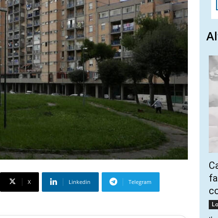
Al
Ca
fa
X
Linkedin
Telegram
co
Lo