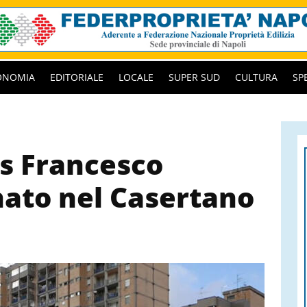
ONOMIA
EDITORIALE
LOCALE
SUPER SUD
CULTURA
SP
ss Francesco
ato nel Casertano