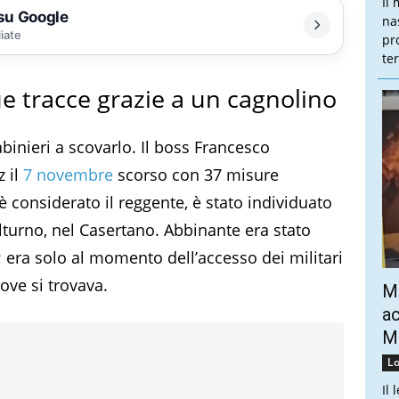
Il
 su Google
na
liate
pr
te
ue tracce grazie a un cagnolino
abinieri a scovarlo. Il boss Francesco
z il
7 novembre
scorso con 37 misure
 è considerato il reggente, è stato individuato
olturno, nel Casertano. Abbinante era stato
4; era solo al momento dell’accesso dei militari
dove si trovava.
Mo
ac
Mo
Lo
Il 