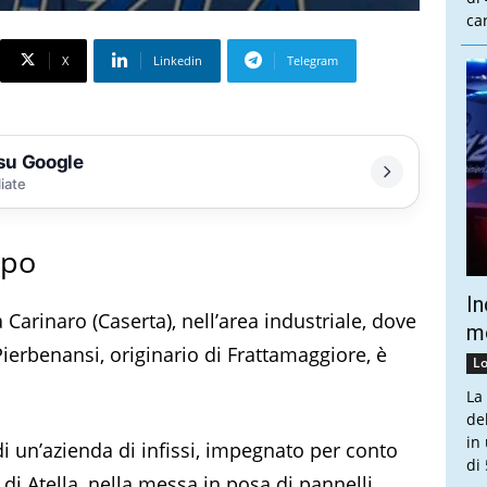
ca
X
Linkedin
Telegram
 su Google
liate
lpo
In
Carinaro (Caserta), nell’area industriale, dove
mo
ierbenansi, originario di Frattamaggiore, è
Lo
La
de
in
i un’azienda di infissi, impegnato per conto
di 
a di Atella, nella messa in posa di pannelli