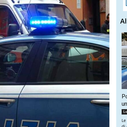
Al
Po
un
Lo
Le
di