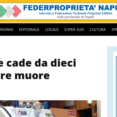
ONOMIA
EDITORIALE
LOCALE
SUPER SUD
CULTURA
SP
 e cade da dieci
ore muore