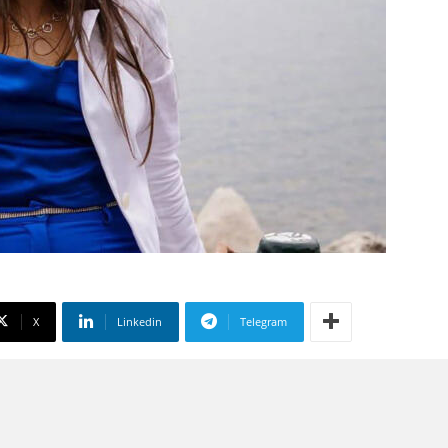
X
Linkedin
Telegram
 su Google
liate