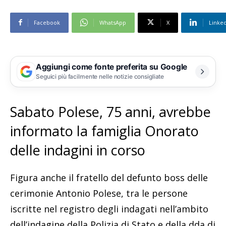
Facebook
WhatsApp
X
Linke
Aggiungi come fonte preferita su Google
Seguici più facilmente nelle notizie consigliate
Sabato Polese, 75 anni, avrebbe
informato la famiglia Onorato
delle indagini in corso
Figura anche il fratello del defunto boss delle
cerimonie Antonio Polese, tra le persone
iscritte nel registro degli indagati nell’ambito
dell’indagine della Polizia di Stato e della dda di