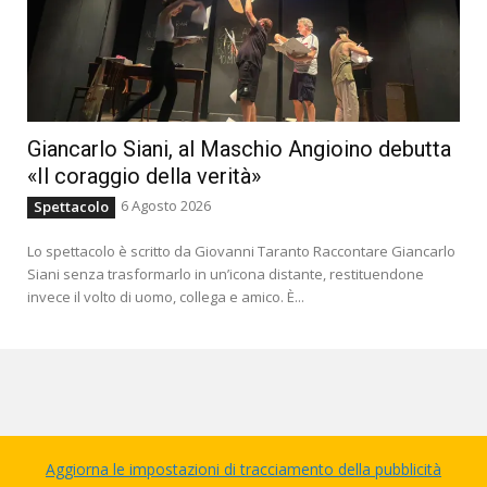
Giancarlo Siani, al Maschio Angioino debutta
«Il coraggio della verità»
6 Agosto 2026
Spettacolo
Lo spettacolo è scritto da Giovanni Taranto Raccontare Giancarlo
Siani senza trasformarlo in un’icona distante, restituendone
invece il volto di uomo, collega e amico. È...
Aggiorna le impostazioni di tracciamento della pubblicità