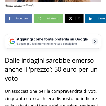
Anita Maurodinoia
Facebook
WhatsApp
X
Linke
Aggiungi come fonte preferita su Google
Seguici più facilmente nelle notizie consigliate
Dalle indagini sarebbe emerso
anche il ‘prezzo’: 50 euro per un
voto
Un’associazione per la compravendita di voti,
cinquanta euro a chi era disposto ad indicare
sulla scheda elettorale delle elezioni regionali