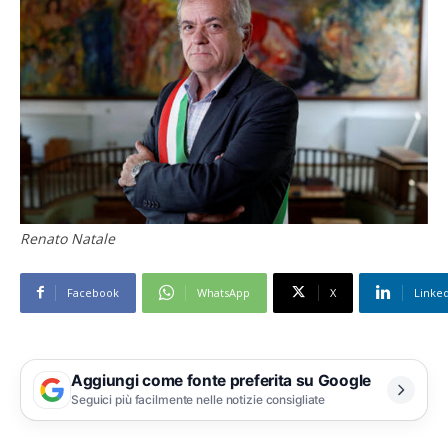
Renato Natale
Facebook
WhatsApp
X
Linke
Aggiungi come fonte preferita su Google
Seguici più facilmente nelle notizie consigliate