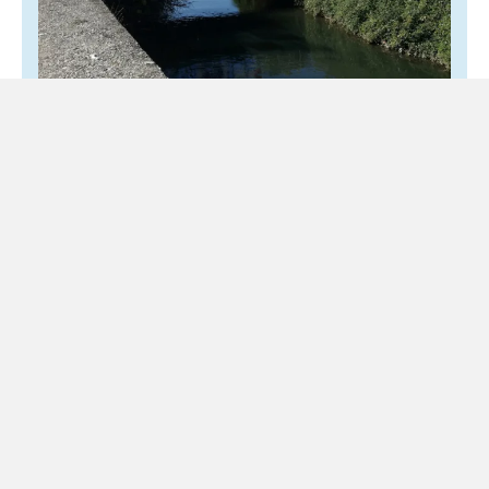
Fiume Sarno, pubblicata la gara da 407
milioni per vasche, dragaggi e sicurezza
idraulica
31 Luglio 2026
Locale
Il piano articolato in sette lotti territoriali e prestazionali
Dalla foce del Sarno ai torrenti Solofrana, Calvagnola e
Cavaiola, prende forma un programma di interventi...