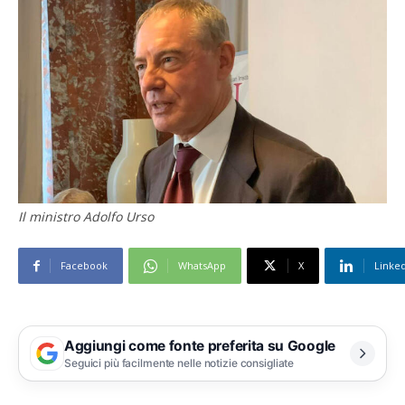
Il ministro Adolfo Urso
Facebook
WhatsApp
X
Linke
Aggiungi come fonte preferita su Google
Seguici più facilmente nelle notizie consigliate