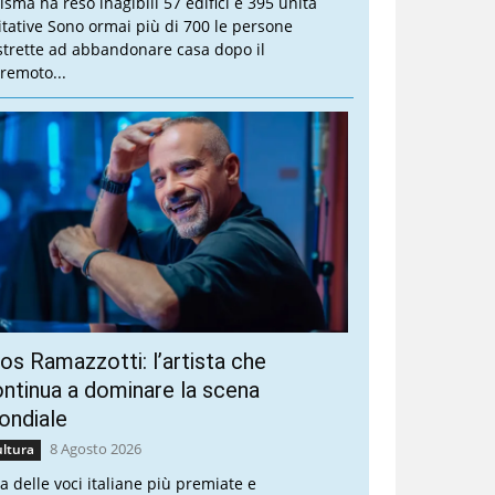
sisma ha reso inagibili 57 edifici e 395 unità
itative Sono ormai più di 700 le persone
strette ad abbandonare casa dopo il
rremoto...
os Ramazzotti: l’artista che
ntinua a dominare la scena
ondiale
8 Agosto 2026
ltura
a delle voci italiane più premiate e