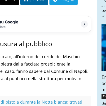
Il 
ab
co
te
 su Google
liate
iusura al pubblico
ficato, all’interno del cortile del Maschio
 pietra dalla facciata prospiciente la
e del caso, fanno sapere dal Comune di Napoli,
Er
a al pubblico della struttura per motivi di
co
m
Cu
di pistola durante la Notte bianca: trovati
Un