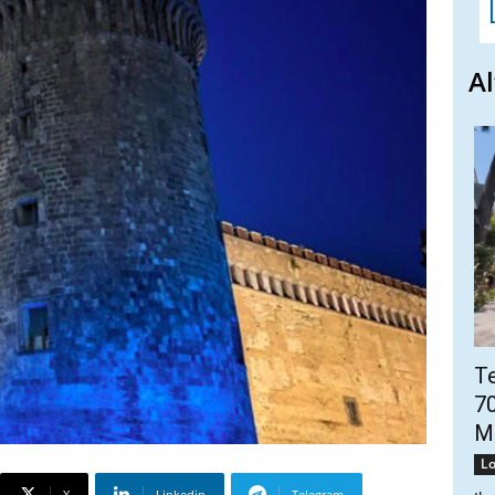
Al
Te
70
Mo
Lo
X
Linkedin
Telegram