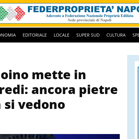
ONOMIA
EDITORIALE
LOCALE
SUPER SUD
CULTURA
SP
ioino mette in
redi: ancora pietre
n si vedono