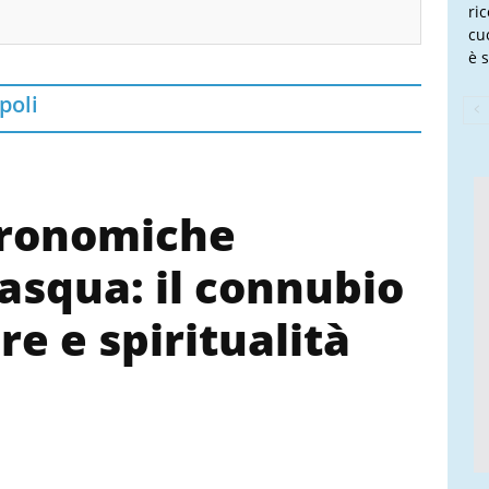
ri
cu
è s
poli
tronomiche
asqua: il connubio
re e spiritualità