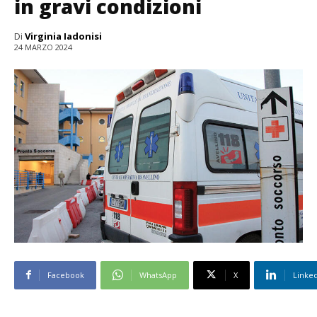
in gravi condizioni
Di
Virginia Iadonisi
24 MARZO 2024
Facebook
WhatsApp
X
Linke