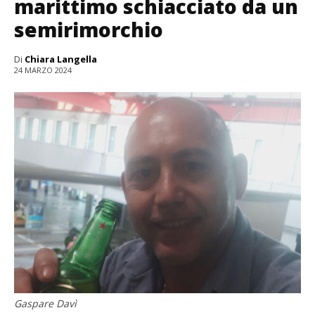
marittimo schiacciato da un
semirimorchio
Di
Chiara Langella
24 MARZO 2024
Gaspare Davì