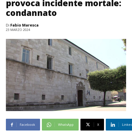
provoca incidente mortale:
condannato
Di
Fabio Maresca
23 MARZO 2024
Facebook
WhatsApp
X
Linke