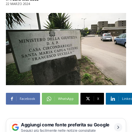
22 MARZO 2024
Facebook
WhatsApp
X
Linke
Aggiungi come fonte preferita su Google
Seguici più facilmente nelle notizie consigliate