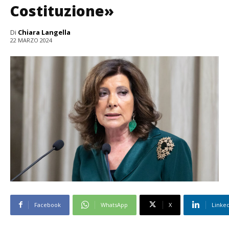
Costituzione»
Di
Chiara Langella
22 MARZO 2024
Facebook
WhatsApp
X
Linke