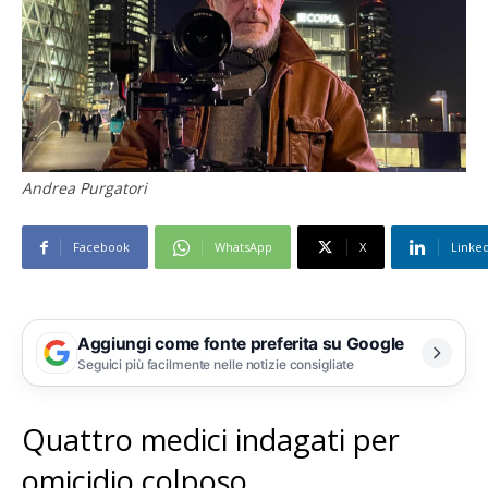
Andrea Purgatori
Facebook
WhatsApp
X
Linke
Aggiungi come fonte preferita su Google
Seguici più facilmente nelle notizie consigliate
Quattro medici indagati per
omicidio colposo