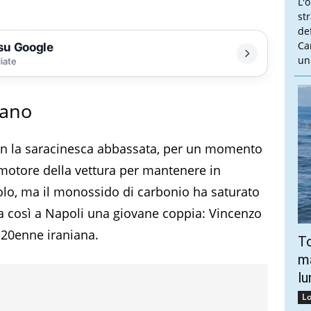
L'
st
de
Ca
 su Google
un
liate
iano
con la saracinesca abbassata, per un momento
 motore della vettura per mantenere in
colo, ma il monossido di carbonio ha saturato
orta così a Napoli una giovane coppia: Vincenzo
 20enne iraniana.
To
ma
lu
Lo