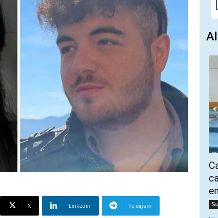
Al
Ca
ca
e
Su
X
Linkedin
Telegram