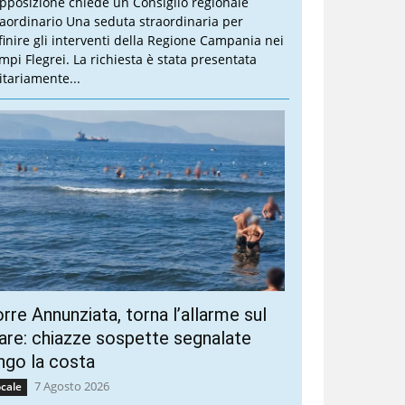
opposizione chiede un Consiglio regionale
raordinario Una seduta straordinaria per
finire gli interventi della Regione Campania nei
mpi Flegrei. La richiesta è stata presentata
itariamente...
rre Annunziata, torna l’allarme sul
re: chiazze sospette segnalate
ngo la costa
7 Agosto 2026
cale