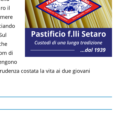
ro il
rimere
sciando
 Sul
 che
 pm di
stengono
mprudenza costata la vita ai due giovani