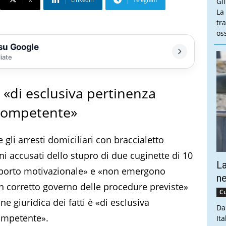
Gl
La
tra
oss
 su Google
liate
è «di esclusiva pertinenza
a competente»
gli arresti domiciliari con braccialetto
i accusati dello stupro di due cuginette di 10
La
upporto motivazionale» e «non emergono
ne
n corretto governo delle procedure previste»
Cu
ne giuridica dei fatti è «di esclusiva
Da
competente».
Ita