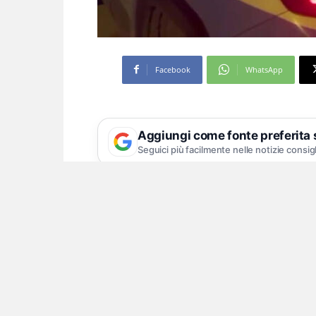
Facebook
WhatsApp
Aggiungi come fonte preferita
Seguici più facilmente nelle notizie consig
Si esaminano gli affari im
Napoli est
Si stanno concentrando sulle recenti a
indagini della Squadra Mobile e dell
sull’omicidio dell’ingegnere 66enne S