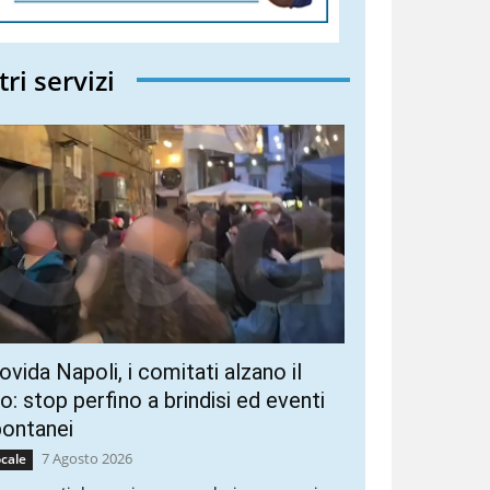
tri servizi
vida Napoli, i comitati alzano il
ro: stop perfino a brindisi ed eventi
pontanei
7 Agosto 2026
cale