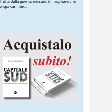
strutta dalla guerra, nessuno immaginava che
 Vespa sarebbe...