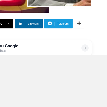
X
Linkedin
Telegram
 su Google
liate
mobiliari nella periferia di
ttività imprenditoriali della vittima, le
a Dda (sostituto procuratore Rosa Volpe)
alvatore Coppola. Il professionista – con alle