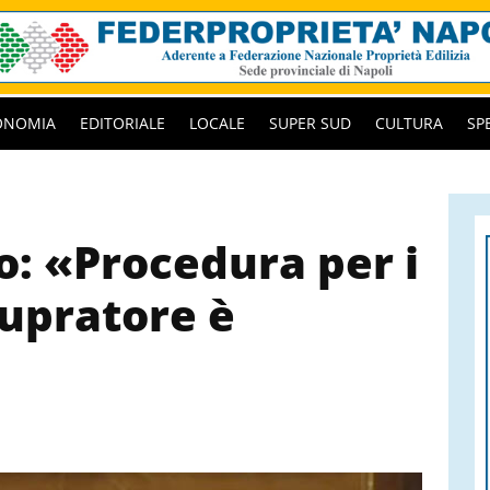
ONOMIA
EDITORIALE
LOCALE
SUPER SUD
CULTURA
SP
o: «Procedura per i
tupratore è