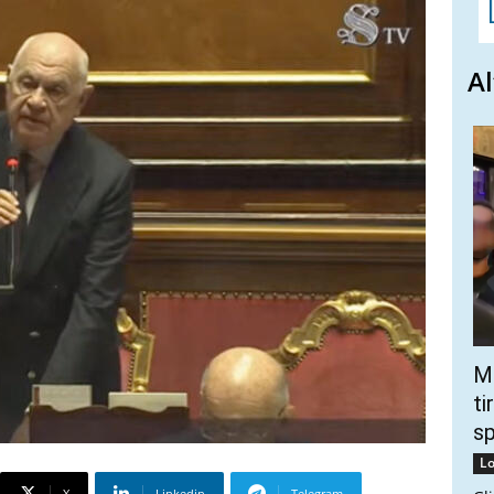
Al
Mo
ti
s
Lo
X
Linkedin
Telegram