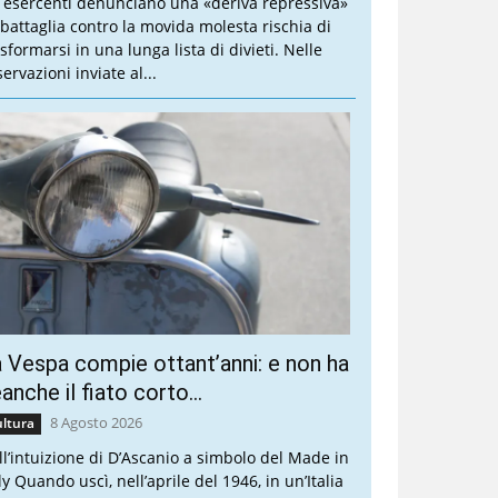
i esercenti denunciano una «deriva repressiva»
 battaglia contro la movida molesta rischia di
sformarsi in una lunga lista di divieti. Nelle
ervazioni inviate al...
 Vespa compie ottant’anni: e non ha
anche il fiato corto…
8 Agosto 2026
ltura
ll’intuizione di D’Ascanio a simbolo del Made in
ly Quando uscì, nell’aprile del 1946, in un’Italia