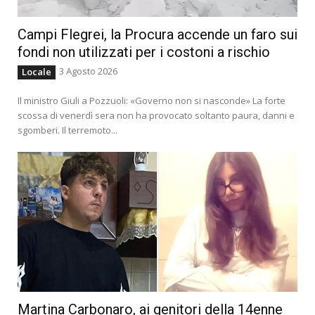
Campi Flegrei, la Procura accende un faro sui
fondi non utilizzati per i costoni a rischio
3 Agosto 2026
Locale
Il ministro Giuli a Pozzuoli: «Governo non si nasconde» La forte
scossa di venerdì sera non ha provocato soltanto paura, danni e
sgomberi. Il terremoto...
Martina Carbonaro, ai genitori della 14enne