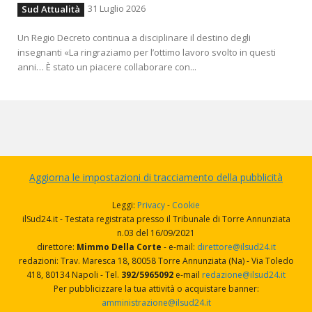
31 Luglio 2026
Sud Attualità
Un Regio Decreto continua a disciplinare il destino degli
insegnanti «La ringraziamo per l’ottimo lavoro svolto in questi
anni… È stato un piacere collaborare con...
Aggiorna le impostazioni di tracciamento della pubblicità
Leggi:
Privacy
-
Cookie
ilSud24.it - Testata registrata presso il Tribunale di Torre Annunziata
n.03 del 16/09/2021
direttore:
Mimmo Della Corte
- e-mail:
direttore@ilsud24.it
redazioni: Trav. Maresca 18, 80058 Torre Annunziata (Na) - Via Toledo
418, 80134 Napoli - Tel.
392/5965092
e-mail
redazione@ilsud24.it
Per pubblicizzare la tua attività o acquistare banner:
amministrazione@ilsud24.it