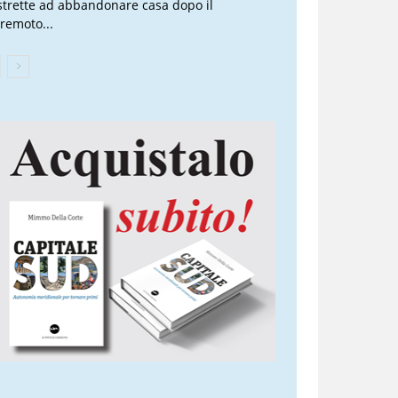
strette ad abbandonare casa dopo il
rremoto...