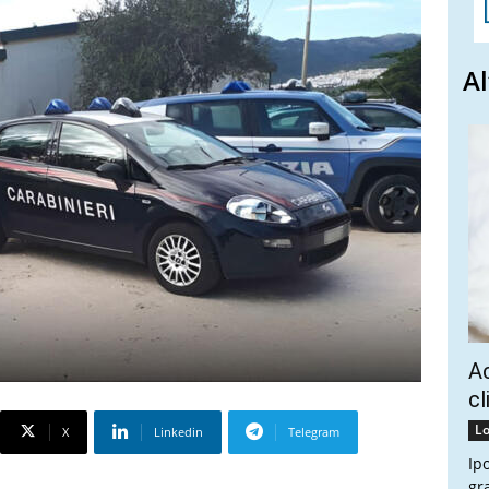
Al
Ac
cl
Lo
X
Linkedin
Telegram
Ip
gr