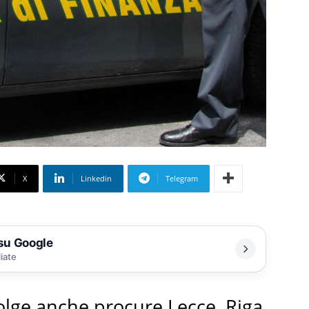
X
Linkedin
Telegram
 su Google
liate
olge anche procure Lecce, Riga