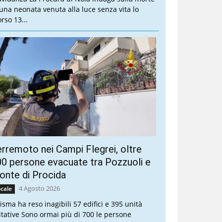
 una neonata venuta alla luce senza vita lo
rso 13...
rremoto nei Campi Flegrei, oltre
0 persone evacuate tra Pozzuoli e
nte di Procida
4 Agosto 2026
cale
sisma ha reso inagibili 57 edifici e 395 unità
itative Sono ormai più di 700 le persone