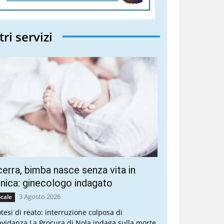
tri servizi
erra, bimba nasce senza vita in
inica: ginecologo indagato
3 Agosto 2026
cale
otesi di reato: interruzione colposa di
avidanza La Procura di Nola indaga sulla morte