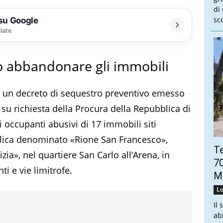
di
sco
 su Google
liate
o abbandonare gli immobili
to un decreto di sequestro preventivo emesso
 su richiesta della Procura della Repubblica di
i occupanti abusivi di 17 immobili siti
ubblica denominato «Rione San Francesco»,
Te
a», nel quartiere San Carlo all’Arena, in
70
ti e vie limitrofe.
Mo
Lo
Il 
ab