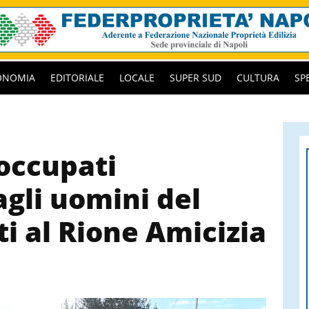
ONOMIA
EDITORIALE
LOCALE
SUPER SUD
CULTURA
SP
occupati
agli uomini del
ti al Rione Amicizia