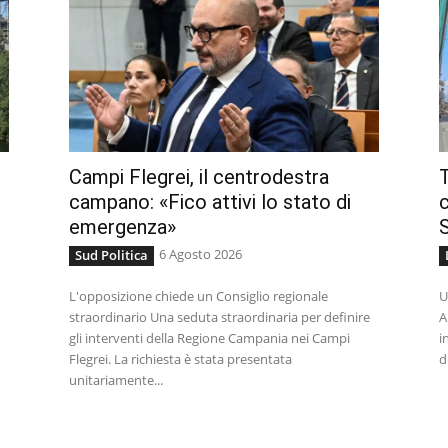
Campi Flegrei, il centrodestra
T
campano: «Fico attivi lo stato di
emergenza»
6 Agosto 2026
Sud Politica
L'opposizione chiede un Consiglio regionale
U
straordinario Una seduta straordinaria per definire
A
gli interventi della Regione Campania nei Campi
i
Flegrei. La richiesta è stata presentata
d
unitariamente...