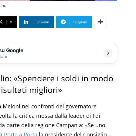
eloni
X
Linkedin
Telegram
 su Google
liate
lio: «Spendere i soldi in modo
isultati migliori»
 Meloni nei confronti del governatore
ta la critica mossa dalla leader di Fdi
 da parte della regione Campania: «Se uno
 a
Porta a Porta
la presidente del Consiglio –