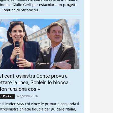
 sindaco Giulio Gerli per ostacolare un progetto
l Comune di Striano su...
l centrosinistra Conte prova a
ttare la linea, Schlein lo blocca:
on funziona così»
4 Agosto 2026
d Politica
r il leader M5S chi vince le primarie comanda Il
trosinistra chiede fiducia per guidare l’Italia,