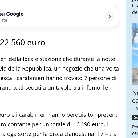
il
de
 su Google
liate
22.560 euro
eri della locale stazione che durante la notte
 via della Repubblica, un negozio che una volta
inesca i carabinieri hanno trovato 7 persone di
Erano tutti seduti a un tavolo tra il fumo, le
Ne
de
«N
 euro e i carabinieri hanno perquisito i presenti
Su
ro contante per un totale di 16.190 euro. I
Pe
aloga sorte per la bisca clandestina. I 7 – tra
cen