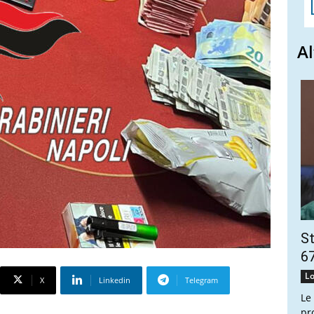
Al
St
67
Lo
X
Linkedin
Telegram
Le
pr