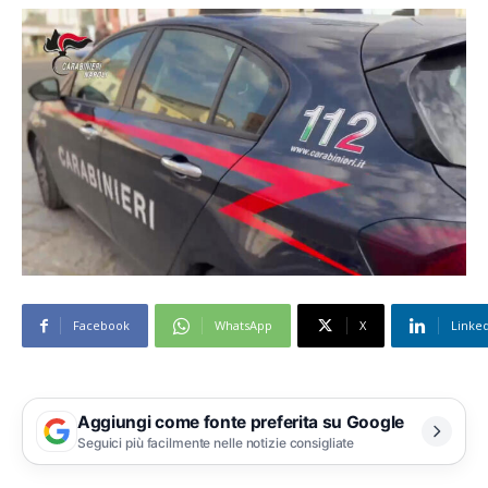
Facebook
WhatsApp
X
Linke
Aggiungi come fonte preferita su Google
Seguici più facilmente nelle notizie consigliate