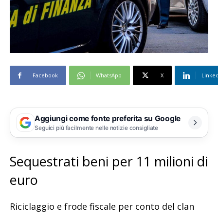
Facebook
WhatsApp
X
Linke
Aggiungi come fonte preferita su Google
Seguici più facilmente nelle notizie consigliate
Sequestrati beni per 11 milioni di
euro
Riciclaggio e frode fiscale per conto del clan