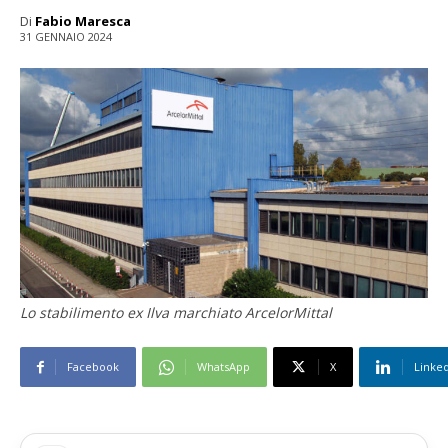
Di
Fabio Maresca
31 GENNAIO 2024
Lo stabilimento ex Ilva marchiato ArcelorMittal
Facebook
WhatsApp
X
Linke