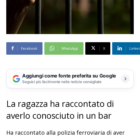
Facebook
WhatsApp
X
Linke
Aggiungi come fonte preferita su Google
Seguici più facilmente nelle notizie consigliate
La ragazza ha raccontato di
averlo conosciuto in un bar
Ha raccontato alla polizia ferroviaria di aver