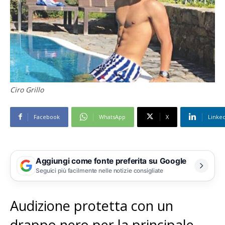
Ciro Grillo
Facebook
WhatsApp
X
Linke
Aggiungi come fonte preferita su Google
Seguici più facilmente nelle notizie consigliate
Audizione protetta con un
drappo nero per la principale