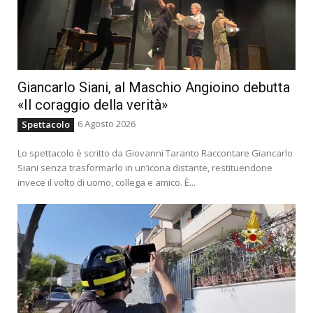
Giancarlo Siani, al Maschio Angioino debutta
«Il coraggio della verità»
6 Agosto 2026
Spettacolo
Lo spettacolo è scritto da Giovanni Taranto Raccontare Giancarlo
Siani senza trasformarlo in un’icona distante, restituendone
invece il volto di uomo, collega e amico. È...