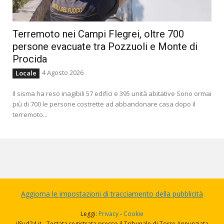
Terremoto nei Campi Flegrei, oltre 700
persone evacuate tra Pozzuoli e Monte di
Procida
4 Agosto 2026
Locale
Il sisma ha reso inagibili 57 edifici e 395 unità abitative Sono ormai
più di 700 le persone costrette ad abbandonare casa dopo il
terremoto...
Aggiorna le impostazioni di tracciamento della pubblicità
Leggi:
Privacy
-
Cookie
ilSud24.it - Testata registrata presso il Tribunale di Torre Annunziata