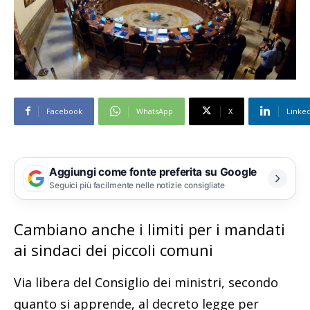
Facebook
WhatsApp
X
Linke
Aggiungi come fonte preferita su Google
Seguici più facilmente nelle notizie consigliate
Cambiano anche i limiti per i mandati
ai sindaci dei piccoli comuni
Via libera del Consiglio dei ministri, secondo
quanto si apprende, al decreto legge per