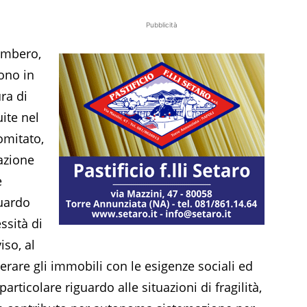
Pubblicità
ombero,
ono in
ra di
ite nel
omitato,
azione
e
guardo
ssità di
iso, al
berare gli immobili con le esigenze sociali ed
particolare riguardo alle situazioni di fragilità,