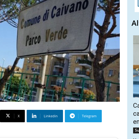
Al
Ca
ca
X
Linkedin
Telegram
e
Su