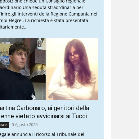
opposizione chiede un Consiglio regionale
raordinario Una seduta straordinaria per
finire gli interventi della Regione Campania nei
mpi Flegrei. La richiesta è stata presentata
itariamente...
rtina Carbonaro, ai genitori della
enne vietato avvicinarsi ai Tucci
5 Agosto 2026
cale
legale annuncia il ricorso al Tribunale del