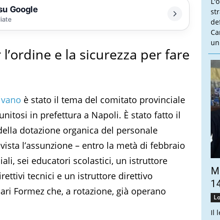
L'
 su Google
st
liate
de
Ca
un
l’ordine e la sicurezza per fare
ivano
è stato il tema del comitato provinciale
unitosi in prefettura a Napoli. È stato fatto il
 della dotazione organica del personale
vista l’assunzione – entro la metà di febbraio
ciali, sei educatori scolastici, un istruttore
Ma
rettivi tecnici e un istruttore direttivo
14
nari Formez che, a rotazione, già operano
Lo
Il 