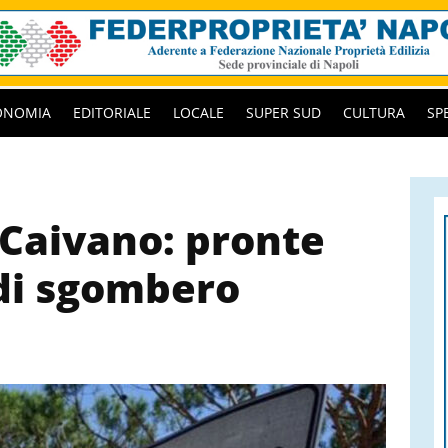
ONOMIA
EDITORIALE
LOCALE
SUPER SUD
CULTURA
SP
 Caivano: pronte
di sgombero