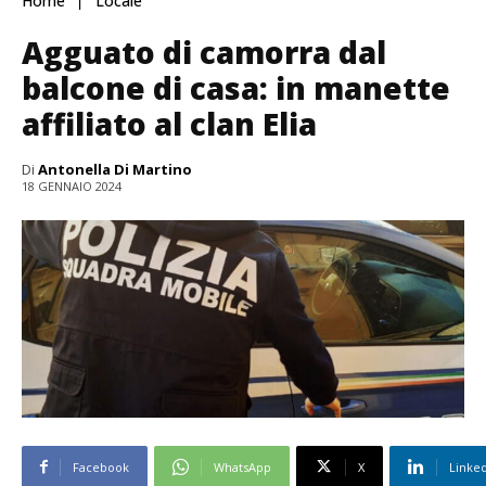
Home
Locale
Agguato di camorra dal
balcone di casa: in manette
affiliato al clan Elia
Di
Antonella Di Martino
18 GENNAIO 2024
Facebook
WhatsApp
X
Linke