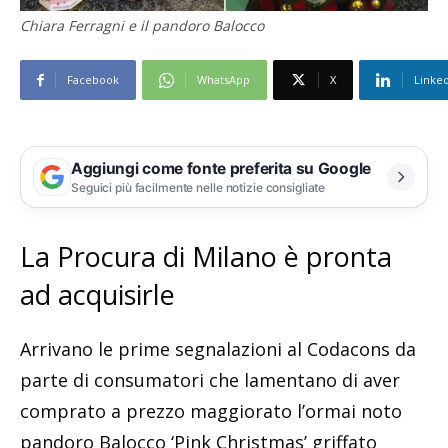
Chiara Ferragni e il pandoro Balocco
Facebook
WhatsApp
X
Linke
Aggiungi come fonte preferita su Google
Seguici più facilmente nelle notizie consigliate
La Procura di Milano è pronta
ad acquisirle
Arrivano le prime segnalazioni al Codacons da
parte di consumatori che lamentano di aver
comprato a prezzo maggiorato l’ormai noto
pandoro Balocco ‘Pink Christmas’ griffato