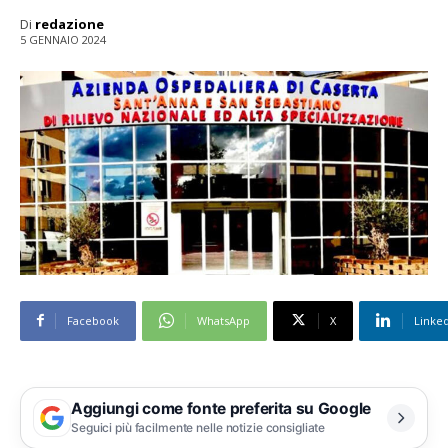
Di
redazione
5 GENNAIO 2024
Facebook
WhatsApp
X
Linke
Aggiungi come fonte preferita su Google
Seguici più facilmente nelle notizie consigliate