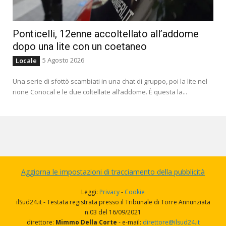
Ponticelli, 12enne accoltellato all’addome
dopo una lite con un coetaneo
5 Agosto 2026
Locale
Una serie di sfottò scambiati in una chat di gruppo, poi la lite nel
rione Conocal e le due coltellate all’addome. È questa la...
Aggiorna le impostazioni di tracciamento della pubblicità
Leggi:
Privacy
-
Cookie
ilSud24.it - Testata registrata presso il Tribunale di Torre Annunziata
n.03 del 16/09/2021
direttore:
Mimmo Della Corte
- e-mail:
direttore@ilsud24.it