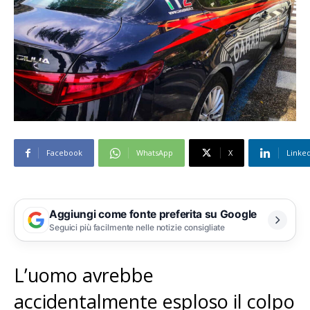
Facebook
WhatsApp
X
Linke
Aggiungi come fonte preferita su Google
Seguici più facilmente nelle notizie consigliate
L’uomo avrebbe
accidentalmente esploso il colpo