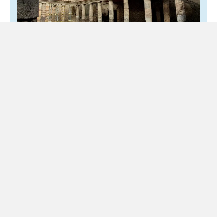
Torre Annunziata, la dieta delle vittime di
Oplontis: uno studio svela cosa
mangiavano
7 Agosto 2026
Cultura
Il lavoro riguarda i resti umani rinvenuti nella Villa B Pane,
cereali e legumi più del pesce, nonostante la vicinanza al
mare. Un nuovo studio...