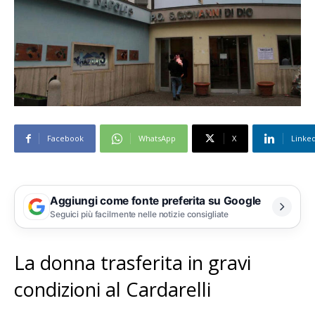
Facebook
WhatsApp
X
Linke
Aggiungi come fonte preferita su Google
Seguici più facilmente nelle notizie consigliate
La donna trasferita in gravi
condizioni al Cardarelli