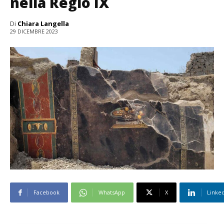
nella Regio IX
Di
Chiara Langella
29 DICEMBRE 2023
Facebook
WhatsApp
X
Linke