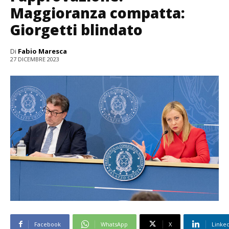
Maggioranza compatta:
Giorgetti blindato
Di
Fabio Maresca
27 DICEMBRE 2023
Facebook
WhatsApp
X
Linke