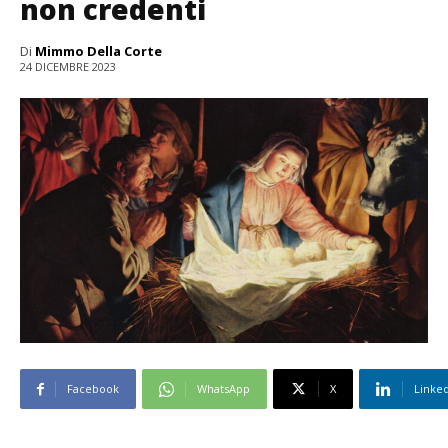
non credenti
Di
Mimmo Della Corte
24 DICEMBRE 2023
Facebook
WhatsApp
X
Linke