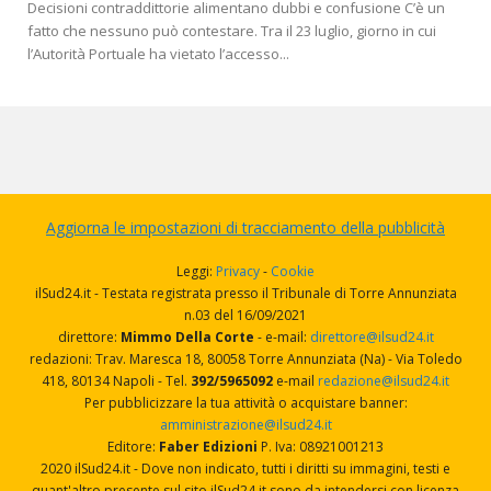
Decisioni contraddittorie alimentano dubbi e confusione C’è un
fatto che nessuno può contestare. Tra il 23 luglio, giorno in cui
l’Autorità Portuale ha vietato l’accesso...
Aggiorna le impostazioni di tracciamento della pubblicità
Leggi:
Privacy
-
Cookie
ilSud24.it - Testata registrata presso il Tribunale di Torre Annunziata
n.03 del 16/09/2021
direttore:
Mimmo Della Corte
- e-mail:
direttore@ilsud24.it
redazioni: Trav. Maresca 18, 80058 Torre Annunziata (Na) - Via Toledo
418, 80134 Napoli - Tel.
392/5965092
e-mail
redazione@ilsud24.it
Per pubblicizzare la tua attività o acquistare banner:
amministrazione@ilsud24.it
Editore:
Faber Edizioni
P. Iva: 08921001213
2020 ilSud24.it - Dove non indicato, tutti i diritti su immagini, testi e
quant'altro presente sul sito ilSud24.it sono da intendersi con licenza