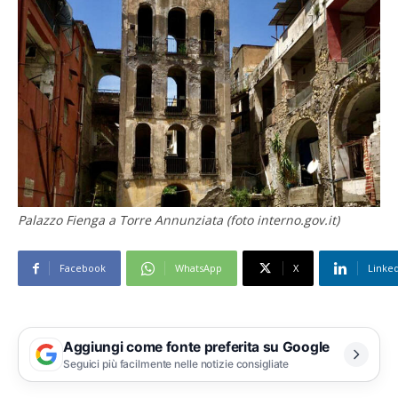
Palazzo Fienga a Torre Annunziata (foto interno.gov.it)
Facebook
WhatsApp
X
Linke
Aggiungi come fonte preferita su Google
Seguici più facilmente nelle notizie consigliate