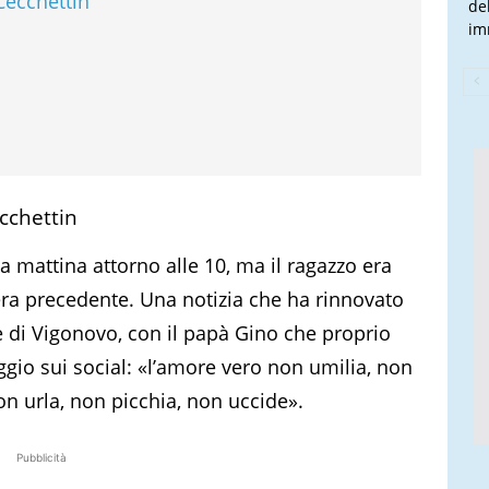
Cecchettin
de
im
ecchettin
ca mattina attorno alle 10, ma il ragazzo era
sera precedente. Una notizia che ha rinnovato
e di Vigonovo, con il papà Gino che proprio
io sui social: «l’amore vero non umilia, non
n urla, non picchia, non uccide».
Pubblicità