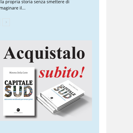
lla propria storia senza smettere di
maginare il...