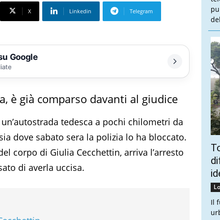
pu
X
Linkedin
Telegram
de
 su Google
liate
ra, è già comparso davanti al giudice
u un’autostrada tedesca a pochi chilometri da
ia dove sabato sera la polizia lo ha bloccato.
To
l corpo di Giulia Cecchettin, arriva l’arresto
di
sato di averla uccisa.
id
Lo
Il
ur