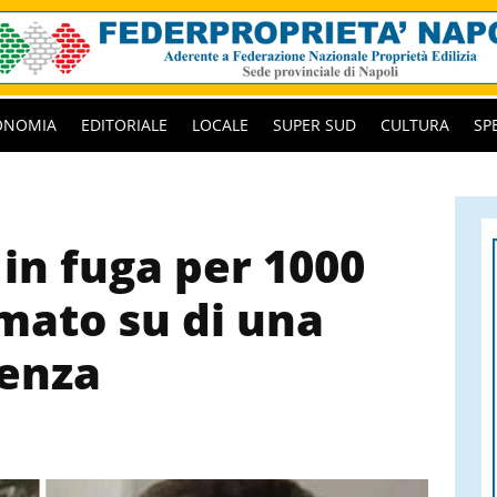
ONOMIA
EDITORIALE
LOCALE
SUPER SUD
CULTURA
SP
 in fuga per 1000
rmato su di una
genza