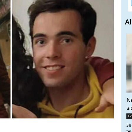
Al
Ne
si
Ed
Se
te