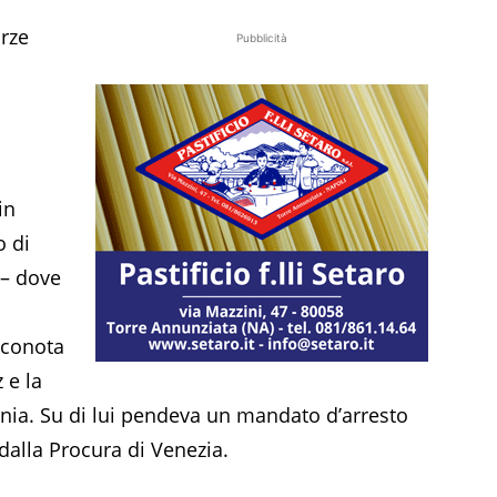
orze
Pubblicità
in
o di
 – dove
nconota
 e la
mania. Su di lui pendeva un mandato d’arresto
alla Procura di Venezia.