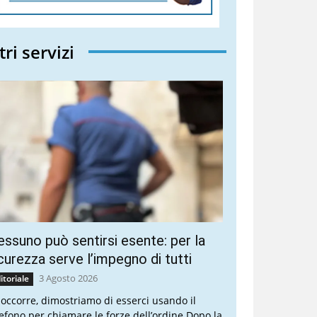
tri servizi
ssuno può sentirsi esente: per la
curezza serve l’impegno di tutti
3 Agosto 2026
itoriale
 occorre, dimostriamo di esserci usando il
lefono per chiamare le forze dell’ordine Dopo la