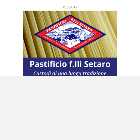
Pubblicità
Si punta a fare leva anche sull’interoperabilità
delle banche dati, usando le nuove tecnologie,
l’intelligenza artificiale e i dati della
fatturazione elettronica, ma «salvaguardando