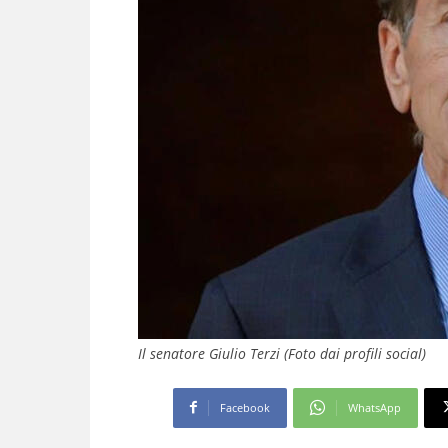
Il senatore Giulio Terzi (Foto dai profili social)
Facebook
WhatsApp