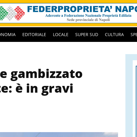
ONOMIA
EDITORIALE
LOCALE
SUPER SUD
CULTURA
SP
ne gambizzato
e: è in gravi