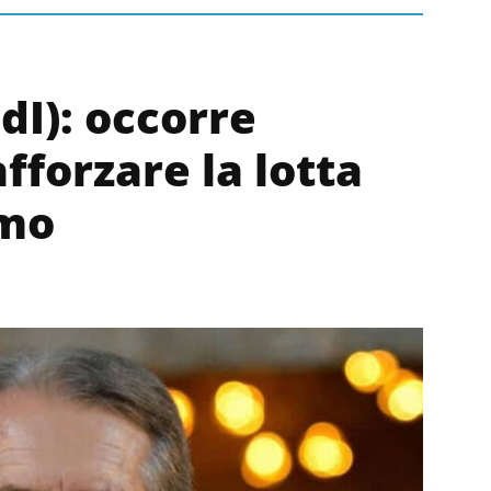
FdI): occorre
fforzare la lotta
smo