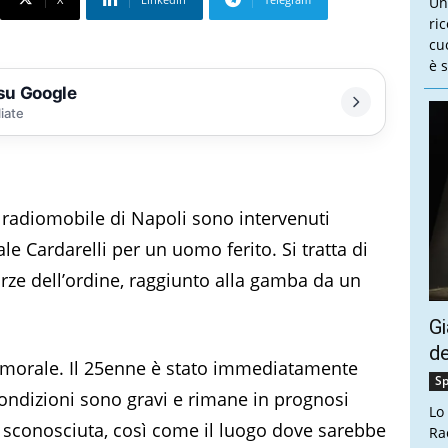
Un
ri
cu
è s
 su Google
liate
o radiomobile di Napoli sono intervenuti
le Cardarelli per un uomo ferito. Si tratta di
orze dell’ordine, raggiunto alla gamba da un
Gi
de
a femorale. Il 25enne è stato immediatamente
Sp
ondizioni sono gravi e rimane in prognosi
Lo
 sconosciuta, così come il luogo dove sarebbe
Ra