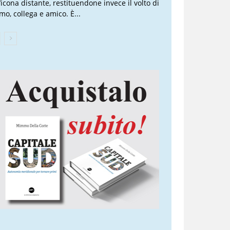
’icona distante, restituendone invece il volto di
mo, collega e amico. È...