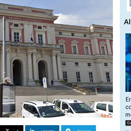
Al
Er
co
m
Cu
X
Linkedin
Telegram