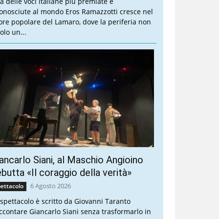
a delle voci italiane più premiate e
conosciute al mondo Eros Ramazzotti cresce nel
ore popolare del Lamaro, dove la periferia non
olo un...
ancarlo Siani, al Maschio Angioino
butta «Il coraggio della verità»
6 Agosto 2026
ettacolo
 spettacolo è scritto da Giovanni Taranto
ccontare Giancarlo Siani senza trasformarlo in